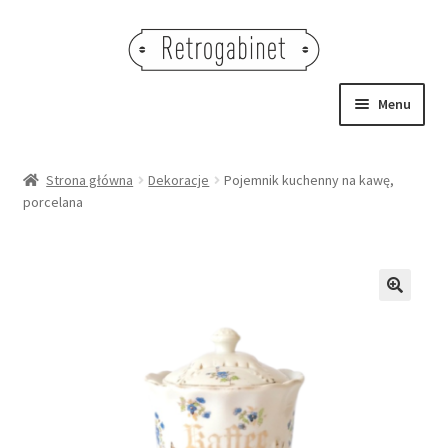
Przejdź
Przejdź
do
do
nawigacji
treści
Menu
NOWOŚCI
Strona główna
Dekoracje
Pojemnik kuchenny na kawę,
porcelana
OBRAZY
NA STÓŁ
DEKORACJE
🔍
OŚWIETLENIE
MEBLE