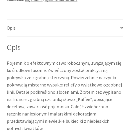
Opis
Opis
Pojemnik o efektownym czworobocznym, zwężającym się
ku środkowi fasonie. Zwieńczony został praktyczną
pokrywką ze zgrabną sterczyną. Powierzchnię naczynia
pokrywają misterne wypukłe reliefy o wyjątkowo ozdobnej
linii. Detale podkreślono złoceniami. Złotem też wypisano
na froncie zgrabną czcionką słowo „Kaffee”, opisujące
docelową zawartość pojemnika. Całość zwieńczono
ręcznie naniesionymi malarskimi dekoracjami
przedstawiającymi niewielkie bukieciki z niebieskich
polnych kwiatków,