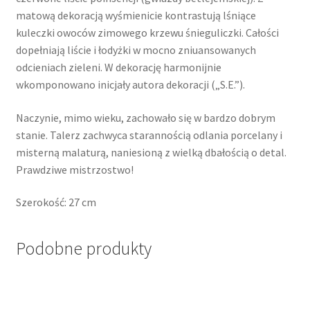
matową dekoracją wyśmienicie kontrastują lśniące
kuleczki owoców zimowego krzewu śnieguliczki. Całości
dopełniają liście i łodyżki w mocno zniuansowanych
odcieniach zieleni. W dekorację harmonijnie
wkomponowano inicjały autora dekoracji („S.E.”).
Naczynie, mimo wieku, zachowało się w bardzo dobrym
stanie. Talerz zachwyca starannością odlania porcelany i
misterną malaturą, naniesioną z wielką dbałością o detal.
Prawdziwe mistrzostwo!
Szerokość: 27 cm
Podobne produkty