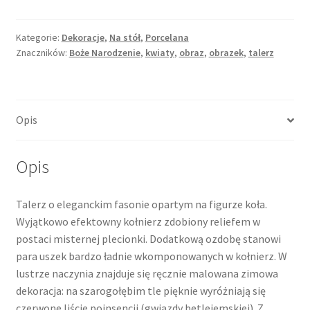
z
motywem
świątecznym:
Kategorie:
Dekoracje
,
Na stół
,
Porcelana
Znaczników:
Boże Narodzenie
,
kwiaty
,
obraz
,
obrazek
,
talerz
gwiazda
betlejemska,
poinsencja,
reliefowe
Opis
ranty
Opis
Talerz o eleganckim fasonie opartym na figurze koła.
Wyjątkowo efektowny kołnierz zdobiony reliefem w
postaci misternej plecionki. Dodatkową ozdobę stanowi
para uszek bardzo ładnie wkomponowanych w kołnierz. W
lustrze naczynia znajduje się ręcznie malowana zimowa
dekoracja: na szarogołębim tle pięknie wyróżniają się
czerwone liście poinsencji (gwiazdy betlejemskiej). Z