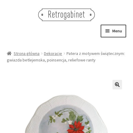
Przejdź
Przejdź
do
do
nawigacji
treści
Menu
NOWOŚCI
Strona główna
Dekoracje
Patera z motywem świątecznym:
gwiazda betlejemska, poinsencja, reliefowe ranty
OBRAZY
NA STÓŁ
DEKORACJE
🔍
OŚWIETLENIE
MEBLE