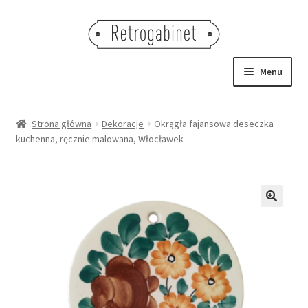
Przejdź
Przejdź
do
do
nawigacji
treści
Menu
NOWOŚCI
Strona główna
Dekoracje
Okrągła fajansowa deseczka
kuchenna, ręcznie malowana, Włocławek
OBRAZY
NA STÓŁ
DEKORACJE
🔍
OŚWIETLENIE
MEBLE