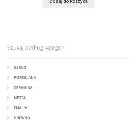
wynosiła:
wynosi:
Dodaj do koszyka
115,00 zł.
79,00 zł.
Szukaj według kategorii
SZKŁO
PORCELANA
CERAMIKA
METAL
EMALIA
DREWNO