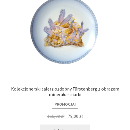
Kolekcjonerski talerz ozdobny Fürstenberg z obrazem
minerału – siarki
PROMOCJA!
Pierwotna
Aktualna
115,00
zł
79,00
zł
cena
cena