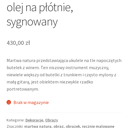
olej na płótnie,
sygnowany
430,00
zł
Martwa natura przedstawiająca ukulele na tle napoczętych
butelek z winem. Ten niszowy instrument muzyczny,
niewiele większy od butelki z trunkiem i często mylony z
małą gitarą, jest obiektem niezwykle rzadko
portretowanym.
Brak w magazynie
Kategorie:
Dekoracje
,
Obrazy
Znaczniki:
martwa natura
,
obraz
,
obrazek
,
ręcznie malowane