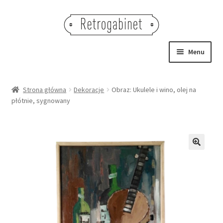
Przejdź
Przejdź
do
do
nawigacji
treści
Menu
NOWOŚCI
Strona główna
Dekoracje
Obraz: Ukulele i wino, olej na
płótnie, sygnowany
OBRAZY
NA STÓŁ
DEKORACJE
🔍
OŚWIETLENIE
MEBLE