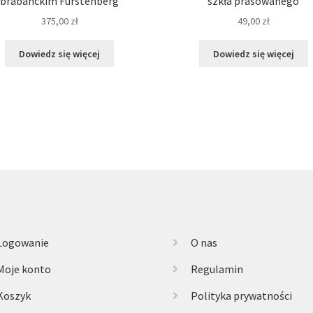
brabanckim Fürstenberg
szkła prasowanego
375,00
zł
49,00
zł
Dowiedz się więcej
Dowiedz się więcej
Logowanie
O nas
Moje konto
Regulamin
Koszyk
Polityka prywatności