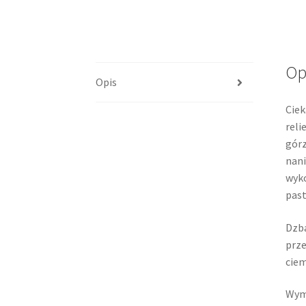
Op
Opis
Ciek
rel
górz
nani
wyko
past
Dzba
prze
ciem
Wym