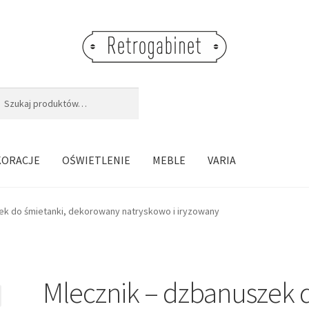
j:
aj
KORACJE
OŚWIETLENIE
MEBLE
VARIA
ek do śmietanki, dekorowany natryskowo i iryzowany
Mlecznik – dzbanuszek 