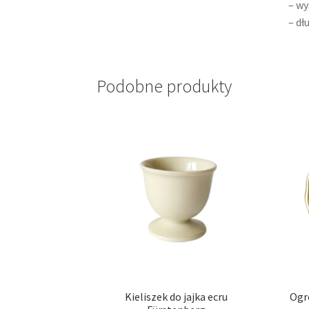
– wy
– dł
Podobne produkty
Kieliszek do jajka ecru
Ogr