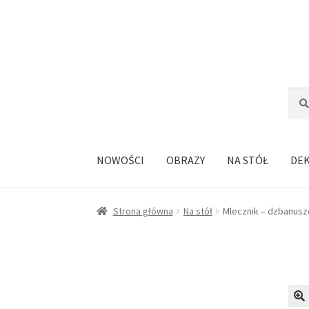
Przejdź
Przejdź
do
do
nawigacji
treści
Szuka
Szuk
NOWOŚCI
OBRAZY
NA STÓŁ
DE
Strona główna
Na stół
Mlecznik – dzbanusz