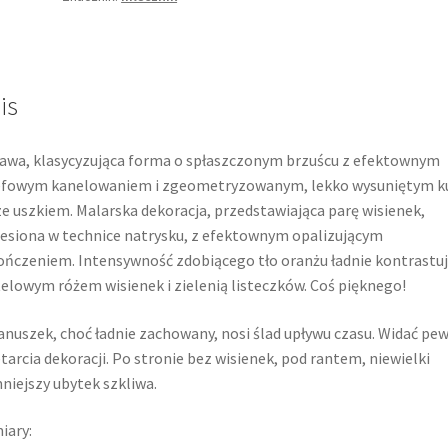
is
awa, klasycyzująca forma o spłaszczonym brzuścu z efektownym
iefowym kanelowaniem i zgeometryzowanym, lekko wysuniętym k
e uszkiem. Malarska dekoracja, przedstawiająca parę wisienek,
esiona w technice natrysku, z efektownym opalizującym
ńczeniem. Intensywność zdobiącego tło oranżu ładnie kontrastuj
elowym różem wisienek i zielenią listeczków. Coś pięknego!
nuszek, choć ładnie zachowany, nosi ślad upływu czasu. Widać pe
tarcia dekoracji. Po stronie bez wisienek, pod rantem, niewielki
niejszy ubytek szkliwa.
iary: