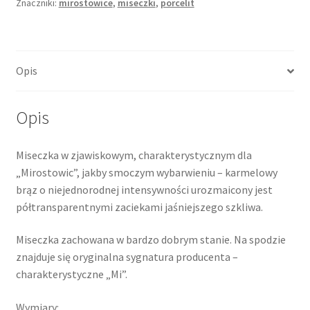
Znaczniki:
mirostowice
,
miseczki
,
porcelit
fason
Nefryt,
Mirostowice
Opis
Opis
Miseczka w zjawiskowym, charakterystycznym dla
„Mirostowic”, jakby smoczym wybarwieniu – karmelowy
brąz o niejednorodnej intensywności urozmaicony jest
półtransparentnymi zaciekami jaśniejszego szkliwa.
Miseczka zachowana w bardzo dobrym stanie. Na spodzie
znajduje się oryginalna sygnatura producenta –
charakterystyczne „Mi”.
Wymiary: