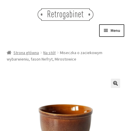
Przejdź
Przejdź
do
do
nawigacji
treści
Menu
NOWOŚCI
Strona główna
Na stół
Miseczka o zaciekowym
wybarwieniu, fason Nefryt, Mirostowice
OBRAZY
NA STÓŁ
DEKORACJE
🔍
OŚWIETLENIE
MEBLE