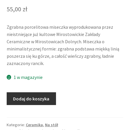
55,00
zł
Zgrabna porcelitowa miseczka wyprodukowana przez
nieistniejące już kultowe Mirostowickie Zakłady
Ceramiczne w Mirostowicach Dolnych. Miseczka o
minimalistycznej formie: zgrabna podstawa miękką linią
poszerza się ku górze, a całość wieńczy zgrabny, ładnie
zaznaczony rancik.
1 w magazynie
ilość
Dodaj do koszyka
Miseczka
o
zaciekowym
wybarwieniu,
Kategorie:
Ceramika
,
Na stół