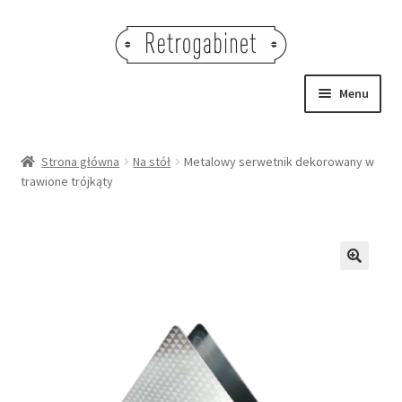
Przejdź
Przejdź
do
do
nawigacji
treści
Menu
NOWOŚCI
Strona główna
Na stół
Metalowy serwetnik dekorowany w
trawione trójkąty
OBRAZY
NA STÓŁ
DEKORACJE
🔍
OŚWIETLENIE
MEBLE