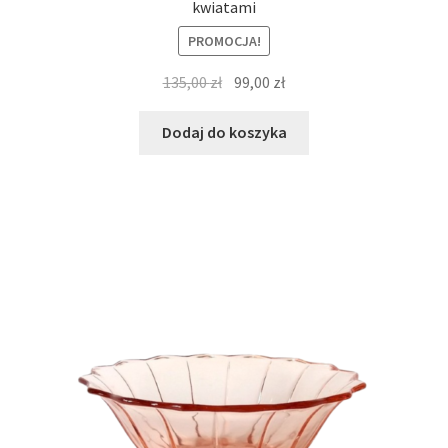
kwiatami
PROMOCJA!
Pierwotna
Aktualna
135,00
zł
99,00
zł
cena
cena
wynosiła:
wynosi:
Dodaj do koszyka
135,00 zł.
99,00 zł.