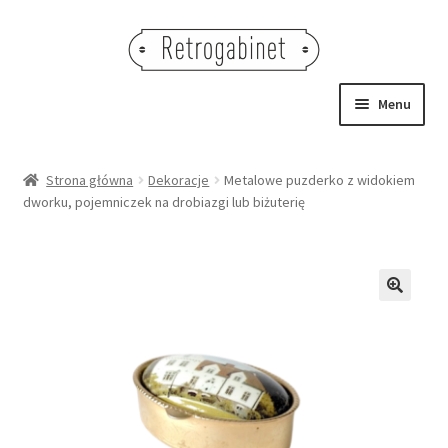
Przejdź
Przejdź
do
do
nawigacji
treści
Menu
NOWOŚCI
Strona główna
Dekoracje
Metalowe puzderko z widokiem
dworku, pojemniczek na drobiazgi lub biżuterię
OBRAZY
NA STÓŁ
DEKORACJE
🔍
OŚWIETLENIE
MEBLE