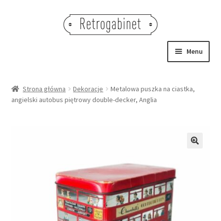
Przejdź
Przejdź
do
do
nawigacji
treści
Menu
NOWOŚCI
Strona główna
Dekoracje
Metalowa puszka na ciastka,
angielski autobus piętrowy double-decker, Anglia
OBRAZY
NA STÓŁ
DEKORACJE
🔍
OŚWIETLENIE
MEBLE