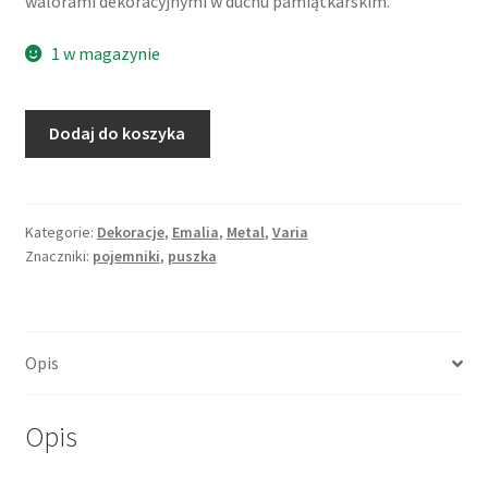
walorami dekoracyjnymi w duchu pamiątkarskim.
1 w magazynie
ilość
Dodaj do koszyka
Metalowa
puszka
na
ciastka,
Kategorie:
Dekoracje
,
Emalia
,
Metal
,
Varia
Znaczniki:
pojemniki
,
puszka
angielski
autobus
piętrowy
double-
Opis
decker,
Anglia
Opis