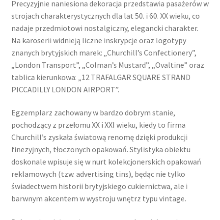
Precyzyjnie naniesiona dekoracja przedstawia pasażerów w
strojach charakterystycznych dla lat 50. i 60. XX wieku, co
nadaje przedmiotowi nostalgiczny, elegancki charakter.
Na karoserii widnieją liczne inskrypcje oraz logotypy
znanych brytyjskich marek: „Churchill’s Confectionery”,
„London Transport”, „Colman’s Mustard”, „Ovaltine” oraz
tablica kierunkowa: „12 TRAFALGAR SQUARE STRAND
PICCADILLY LONDON AIRPORT”.
Egzemplarz zachowany w bardzo dobrym stanie,
pochodzący z przełomu XX i XXI wieku, kiedy to firma
Churchill’s zyskała światową renomę dzięki produkcji
finezyjnych, tłoczonych opakowań. Stylistyka obiektu
doskonale wpisuje się w nurt kolekcjonerskich opakowań
reklamowych (tzw. advertising tins), będąc nie tylko
świadectwem historii brytyjskiego cukiernictwa, ale i
barwnym akcentem w wystroju wnętrz typu vintage.