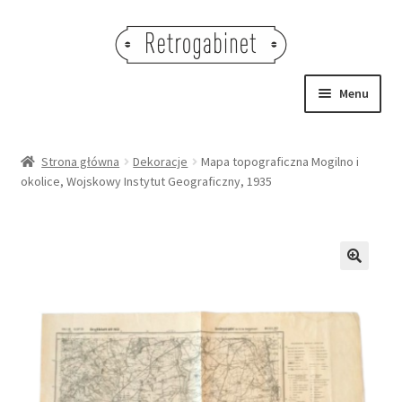
Przejdź
Przejdź
do
do
nawigacji
treści
Menu
NOWOŚCI
Strona główna
Dekoracje
Mapa topograficzna Mogilno i
okolice, Wojskowy Instytut Geograficzny, 1935
OBRAZY
NA STÓŁ
DEKORACJE
🔍
OŚWIETLENIE
MEBLE