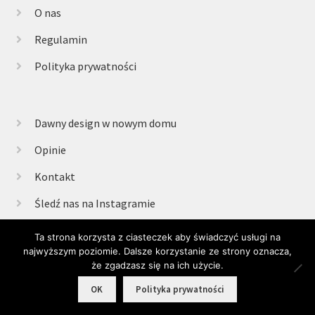
O nas
Regulamin
Polityka prywatności
Dawny design w nowym domu
Opinie
Kontakt
Śledź nas na Instagramie
Ta strona korzysta z ciasteczek aby świadczyć usługi na
najwyższym poziomie. Dalsze korzystanie ze strony oznacza,
© Retrogabinet 2025
że zgadzasz się na ich użycie.
0
OK
Polityka prywatności
Szukaj:
Szukaj