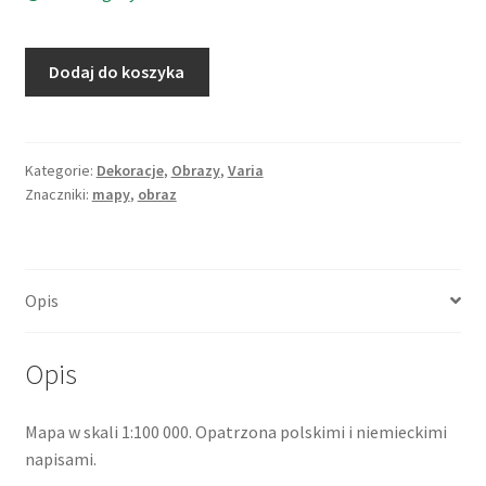
ilość
Dodaj do koszyka
Mapa
topograficzna
Mogilno
i
Kategorie:
Dekoracje
,
Obrazy
,
Varia
Znaczniki:
mapy
,
obraz
okolice,
Wojskowy
Instytut
Geograficzny,
Opis
1935
Opis
Mapa w skali 1:100 000. Opatrzona polskimi i niemieckimi
napisami.