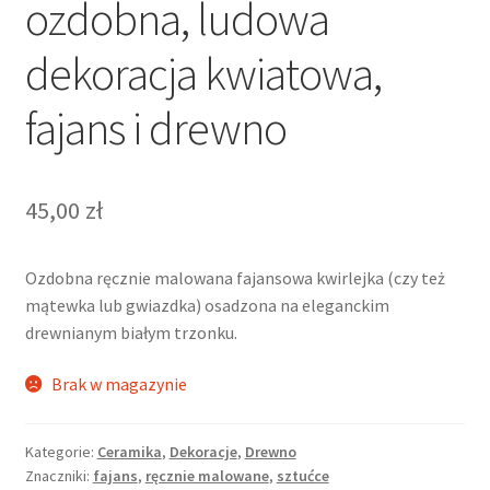
ozdobna, ludowa
dekoracja kwiatowa,
fajans i drewno
45,00
zł
Ozdobna ręcznie malowana fajansowa kwirlejka (czy też
mątewka lub gwiazdka) osadzona na eleganckim
drewnianym białym trzonku.
Brak w magazynie
Kategorie:
Ceramika
,
Dekoracje
,
Drewno
Znaczniki:
fajans
,
ręcznie malowane
,
sztućce