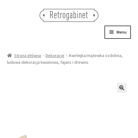
Przejdź
Przejdź
do
do
nawigacji
treści
Menu
NOWOŚCI
Strona główna
Dekoracje
Kwirlejka/mątewka ozdobna,
ludowa dekoracja kwiatowa, fajans i drewno
OBRAZY
NA STÓŁ
DEKORACJE
🔍
OŚWIETLENIE
MEBLE