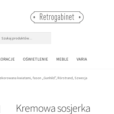
j:
aj
KORACJE
OŚWIETLENIE
MEBLE
VARIA
korowana kwiatami, fason „Gunhild”, Rörstrand, Szwecja
Kremowa sosjerka