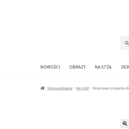
Przejdź
Przejdź
do
do
nawigacji
treści
Szuka
Szuk
NOWOŚCI
OBRAZY
NA STÓŁ
DE
Strona główna
Na stół
Kremowa sosjerka de