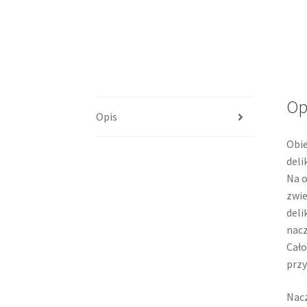
Op
Opis
Obie
deli
Na o
zwie
deli
nacz
Cało
przy
Nacz