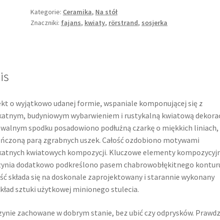
Kategorie:
Ceramika
,
Na stół
Znaczniki:
fajans
,
kwiaty
,
rörstrand
,
sosjerka
is
kt o wyjątkowo udanej formie, wspaniale komponującej się z
katnym, budyniowym wybarwieniem i rustykalną kwiatową dekorac
walnym spodku posadowiono podłużną czarkę o miękkich liniach,
ńczoną parą zgrabnych uszek. Całość ozdobiono motywami
katnych kwiatowych kompozycji. Kluczowe elementy kompozycyj
ynia dodatkowo podkreślono pasem chabrowobłękitnego konturu
ść składa się na doskonale zaprojektowany i starannie wykonany
kład sztuki użytkowej minionego stulecia.
ynie zachowane w dobrym stanie, bez ubić czy odprysków. Prawd