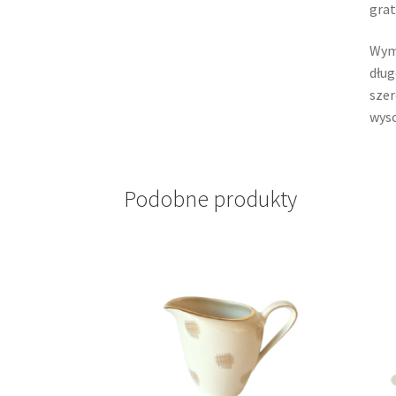
grat
Wym
dług
szer
wyso
Podobne produkty