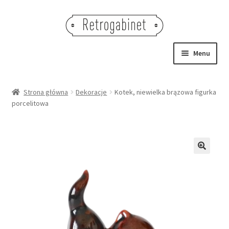
Przejdź
Przejdź
do
do
nawigacji
treści
Menu
NOWOŚCI
Strona główna
Dekoracje
Kotek, niewielka brązowa figurka
porcelitowa
OBRAZY
NA STÓŁ
DEKORACJE
🔍
OŚWIETLENIE
MEBLE