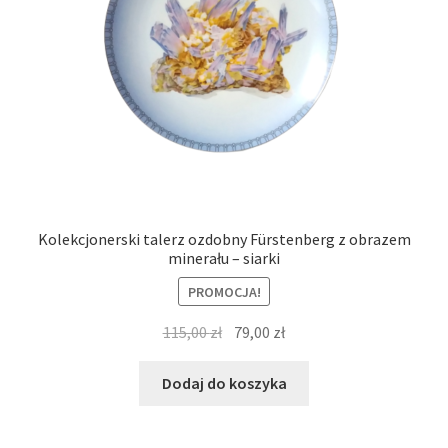
Kolekcjonerski talerz ozdobny Fürstenberg z obrazem
minerału – siarki
PROMOCJA!
Pierwotna
Aktualna
115,00
zł
79,00
zł
cena
cena
wynosiła:
wynosi:
Dodaj do koszyka
115,00 zł.
79,00 zł.