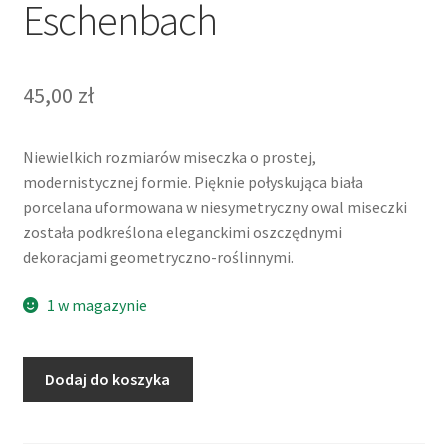
Eschenbach
45,00
zł
Niewielkich rozmiarów miseczka o prostej,
modernistycznej formie. Pięknie połyskująca biała
porcelana uformowana w niesymetryczny owal miseczki
została podkreślona eleganckimi oszczędnymi
dekoracjami geometryczno-roślinnymi.
1 w magazynie
ilość
Dodaj do koszyka
Konfiturówka
lub
miseczka