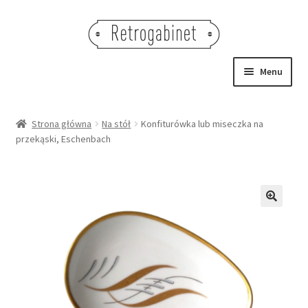
Przejdź
Przejdź
do
do
nawigacji
treści
Menu
NOWOŚCI
Strona główna
Na stół
Konfiturówka lub miseczka na
przekąski, Eschenbach
OBRAZY
NA STÓŁ
DEKORACJE
🔍
OŚWIETLENIE
MEBLE