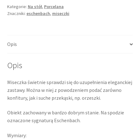
na
Kategorie:
Na stół
,
Porcelana
Znaczniki:
eschenbach
,
miseczki
przekąski,
Eschenbach
Opis
Opis
Miseczka świetnie sprawdzi się do uzupełnienia eleganckiej
zastawy. Można w niej z powodzeniem podać zarówno
konfitury, jak i suche przekąski, np. orzeszki.
Obiekt zachowany w bardzo dobrym stanie. Na spodzie
oznaczone sygnaturą Eschenbach.
Wymiary: