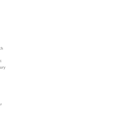
ch
i
ury
u