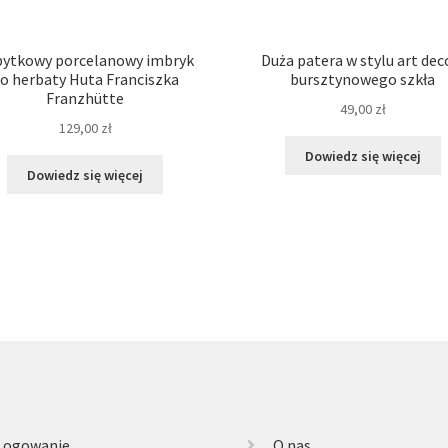
ytkowy porcelanowy imbryk
Duża patera w stylu art dec
o herbaty Huta Franciszka
bursztynowego szkła
Franzhütte
49,00
zł
129,00
zł
Dowiedz się więcej
Dowiedz się więcej
Logowanie
O nas