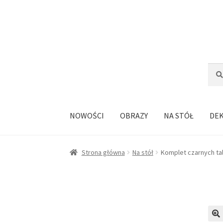
Przejdź
Przejdź
do
do
nawigacji
treści
Szuka
Szuk
NOWOŚCI
OBRAZY
NA STÓŁ
DE
Strona główna
Na stół
Komplet czarnych ta