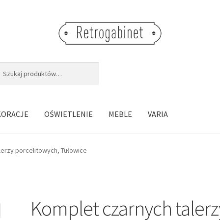
j:
aj
KORACJE
OŚWIETLENIE
MEBLE
VARIA
lerzy porcelitowych, Tułowice
Komplet czarnych talerz