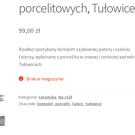
porcelitowych, Tułowic
99,00
zł
Rzadko spotykany komplet szykownej patery i sześciu
talerzy, wykonany z porcelitu w znanej i cenionej wytwór
Tułowicach.
Brak w magazynie
Kategorie:
Ceramika
,
Na stół
Znaczniki:
komplet
,
porcelit
,
talerz
,
tułowice