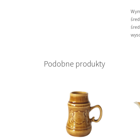
Wym
śred
śred
wyso
Podobne produkty