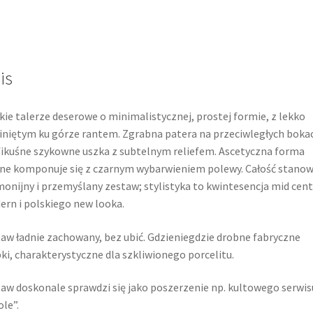
is
kie talerze deserowe o minimalistycznej, prostej formie, z lekko
niętym ku górze rantem. Zgrabna patera na przeciwległych boka
ikuśne szykowne uszka z subtelnym reliefem. Ascetyczna forma
ne komponuje się z czarnym wybarwieniem polewy. Całość stanow
onijny i przemyślany zestaw; stylistyka to kwintesencja mid cent
rn i polskiego new looka.
aw ładnie zachowany, bez ubić. Gdzieniegdzie drobne fabryczne
ki, charakterystyczne dla szkliwionego porcelitu.
aw doskonale sprawdzi się jako poszerzenie np. kultowego serwis
le”.