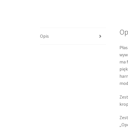
Op
Opis
Płas
wywi
ma f
pięk
harm
mode
Zest
krop
Zest
„Opo