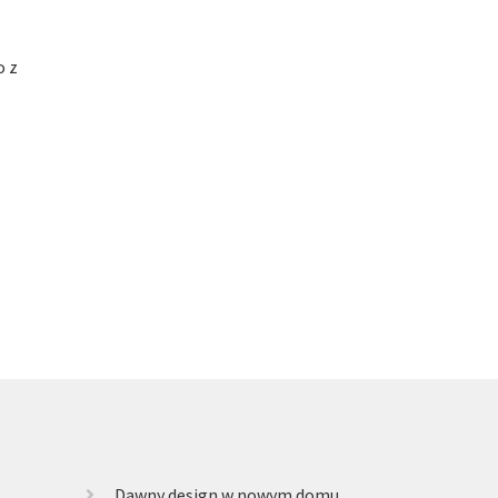
o z
Dawny design w nowym domu