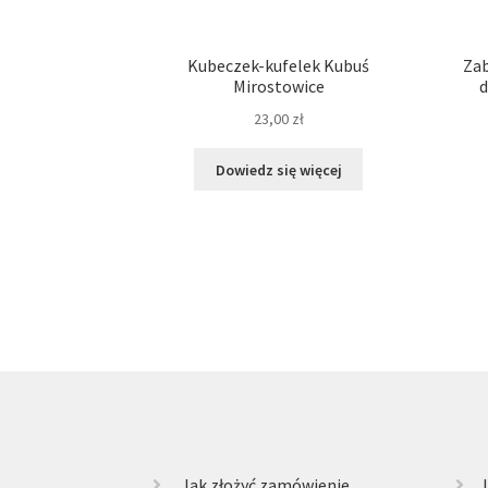
Kubeczek-kufelek Kubuś
Zab
Mirostowice
d
23,00
zł
Dowiedz się więcej
Jak złożyć zamówienie