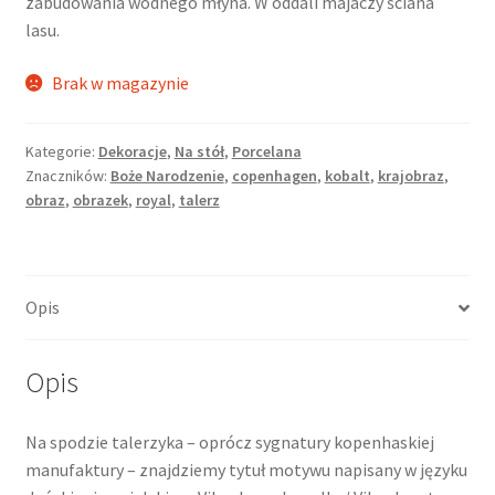
zabudowania wodnego młyna. W oddali majaczy ściana
lasu.
Brak w magazynie
Kategorie:
Dekoracje
,
Na stół
,
Porcelana
Znaczników:
Boże Narodzenie
,
copenhagen
,
kobalt
,
krajobraz
,
obraz
,
obrazek
,
royal
,
talerz
Opis
Opis
Na spodzie talerzyka – oprócz sygnatury kopenhaskiej
manufaktury – znajdziemy tytuł motywu napisany w języku