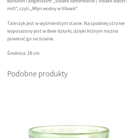
duńskim i angielskim: „Vibaek vandmoelle / Vibaek water-
mill”, czyli „Młyn wodny w Vibaek”.
Talerzyk jest w wyśmienitym stanie. Na spodniej stronie
wyposażony jest w dwie dziurki, dzięki którym można
powiesić go na ścianie.
Średnica: 18 cm
Podobne produkty