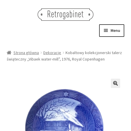
Przejdź
Przejdź
do
do
nawigacji
treści
Menu
NOWOŚCI
Strona główna
Dekoracje
Kobaltowy kolekcjonerski talerz
świąteczny „Vibaek water-mill”, 1976, Royal Copenhagen
OBRAZY
NA STÓŁ
DEKORACJE
🔍
OŚWIETLENIE
MEBLE