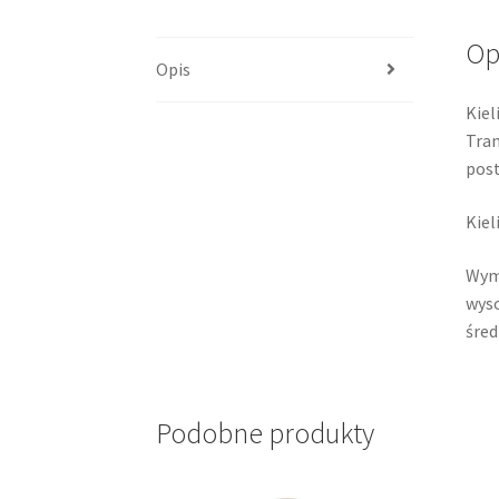
Op
Opis
Kiel
Tran
post
Kiel
Wym
wyso
śred
Podobne produkty