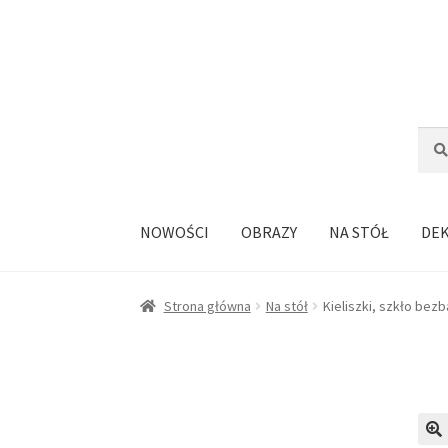
Przejdź
Przejdź
do
do
nawigacji
treści
Szuka
Szuk
NOWOŚCI
OBRAZY
NA STÓŁ
DE
Strona główna
Na stół
Kieliszki, szkło bez