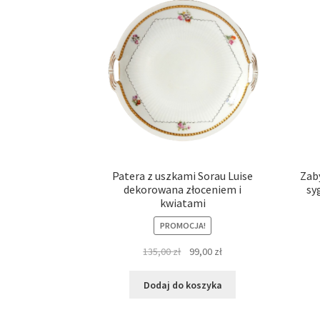
Patera z uszkami Sorau Luise
Zab
dekorowana złoceniem i
sy
kwiatami
PROMOCJA!
Pierwotna
Aktualna
135,00
zł
99,00
zł
cena
cena
wynosiła:
wynosi:
Dodaj do koszyka
135,00 zł.
99,00 zł.