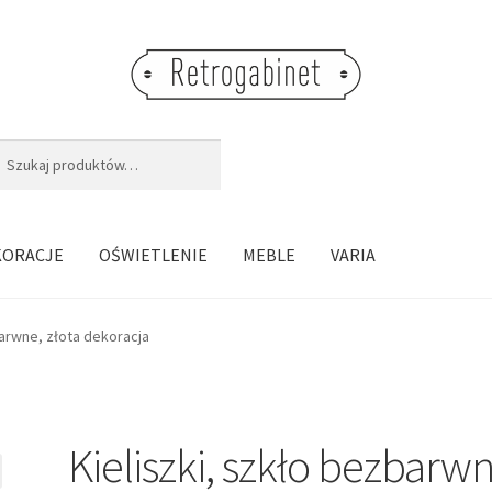
j:
aj
KORACJE
OŚWIETLENIE
MEBLE
VARIA
barwne, złota dekoracja
Kieliszki, szkło bezbarwn