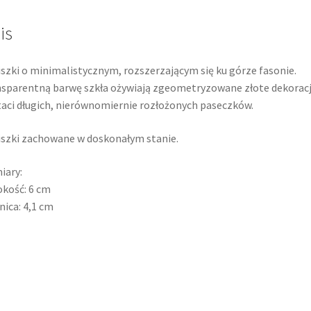
is
iszki o minimalistycznym, rozszerzającym się ku górze fasonie.
sparentną barwę szkła ożywiają zgeometryzowane złote dekorac
aci długich, nierównomiernie rozłożonych paseczków.
iszki zachowane w doskonałym stanie.
iary:
kość: 6 cm
nica: 4,1 cm