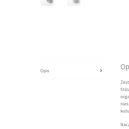
Op
Opis
Zest
fili
orga
nies
koba
Nacz