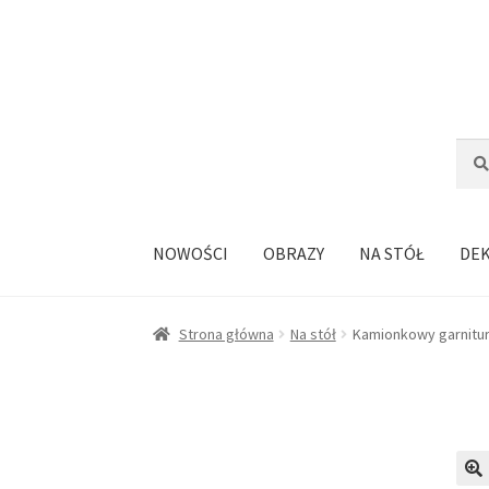
Przejdź
Przejdź
do
do
nawigacji
treści
Szuka
Szuk
NOWOŚCI
OBRAZY
NA STÓŁ
DE
Strona główna
Na stół
Kamionkowy garnitur