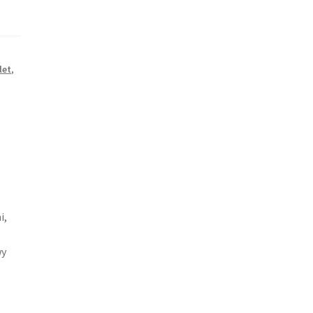
let
,
i,
wy