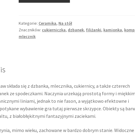
Kamionkowy
garnitur
do
kawy
Kategorie:
Ceramika
,
Na stół
Znaczników:
cukierniczka
,
dzbanek
,
filiżanki
,
kamionka
,
komp
o
mlecznik
wyjątkowym
wybarwieniu,
Trojan,
Bułgaria
is
aw składa się z dzbanka, mlecznika, cukiernicy, a także czterech
żanek ze spodeczkami. Naczynia urzekają prostotą formy i miękkim
nicznymi liniami, jednak to nie fason, a wyjątkowo efektowne i
potykane wybawienie gra tutaj pierwsze skrzypce. Obiekty są bar
ltu, z białobłękitnymi fantazyjnymi zaciekami.
ynia, mimo wieku, zachowane w bardzo dobrym stanie. Widoczne