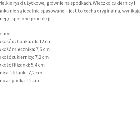
ielkie ryski użytkowe, głównie na spodkach. Wieczko cukiernicy i
nka nie są idealnie spasowane – jest to cecha oryginalna, wynikaj
nego sposobu produkcji.
iary:
kość dzbanka: ok. 12 cm
kość mlecznika: 7,5 cm
kość cukiernicy: 7,2 cm
kość filiżanki: 5,4 cm
nica filiżanki: 7,2 cm
nica spodka: 12 cm