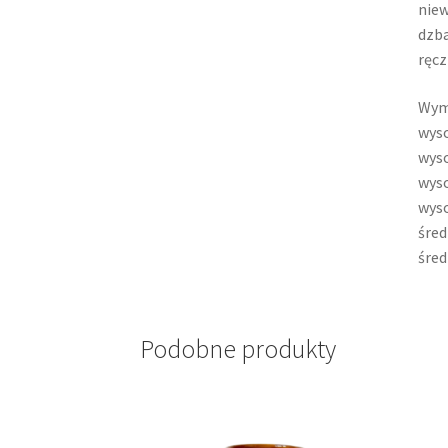
niew
dzba
ręcz
Wym
wyso
wyso
wyso
wyso
śred
śred
Podobne produkty