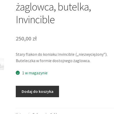
żaglowca, butelka,
Invincible
250,00
zł
Stary flakon do koniaku Invincible („niezwyciężony”).
Buteleczka w formie dostojnego żaglowca.
1 w magazynie
ilość
Dodaj do koszyka
Flakon
szklany
w