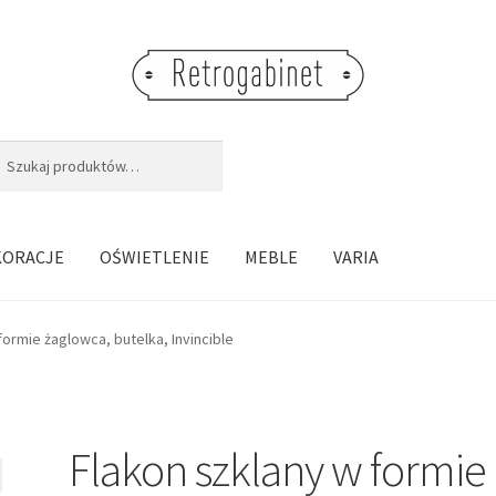
j:
aj
KORACJE
OŚWIETLENIE
MEBLE
VARIA
formie żaglowca, butelka, Invincible
Flakon szklany w formie