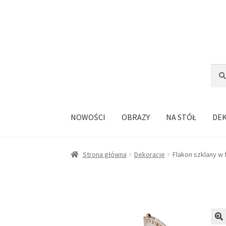
Przejdź
Przejdź
do
do
nawigacji
treści
Szuka
Szuk
NOWOŚCI
OBRAZY
NA STÓŁ
DE
Strona główna
Dekoracje
Flakon szklany w 