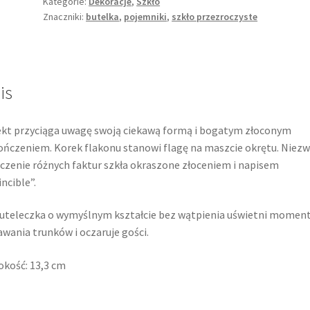
formie
Kategorie:
Dekoracje
,
Szkło
Znaczniki:
butelka
,
pojemniki
,
szkło przezroczyste
żaglowca,
butelka,
Invincible
is
kt przyciąga uwagę swoją ciekawą formą i bogatym złoconym
ńczeniem. Korek flakonu stanowi flagę na maszcie okrętu. Niezw
czenie różnych faktur szkła okraszone złoceniem i napisem
incible”.
uteleczka o wymyślnym kształcie bez wątpienia uświetni momen
wania trunków i oczaruje gości.
kość: 13,3 cm