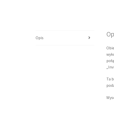
Op
Opis
Obie
wyko
połą
„Inv
Ta b
poda
Wyso