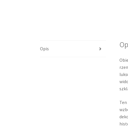
Op
Opis
Obie
rzem
luks
wido
szkl
Ten 
wzbo
deko
hist