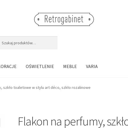
j:
aj
KORACJE
OŚWIETLENIE
MEBLE
VARIA
, szkło toaletowe w stylu art déco, szkło rozalinowe
Flakon na perfumy, szkł