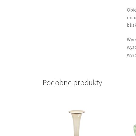
Obie
mini
blis
Wym
wyso
wyso
Podobne produkty