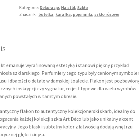
Kategorie:
Dekoracje
,
Na stół
,
Szkło
Znaczniki:
butelka
,
karafka
,
pojemniki
,
szkło różowe
is
kt emanuje wyrafinowaną estetyką i stanowi piękny przykład
iosła szklarskiego. Perfumiery tego typu były cenionym symbol
usu i dbałości o detale w damskiej toalecie. Flakon jest pozbawion
cznych inskrypcji czy sygnatur, co jest typowe dla wielu wyrobów
anych powstałych w tamtym okresie.
antyczny flakon to autentyczny kolekcjonerski skarb, idealny do
gacenia każdej kolekcji szkła Art Déco lub jako unikalny akcent
racyjny. Jego blask i subtelny kolor z łatwością dodają wnętrzu
orycznej głębi i ciepła.