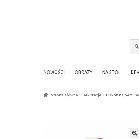
Przejdź
Przejdź
do
do
nawigacji
treści
Szuka
Szuk
NOWOŚCI
OBRAZY
NA STÓŁ
DE
Strona główna
Dekoracje
Flakon na perfumy