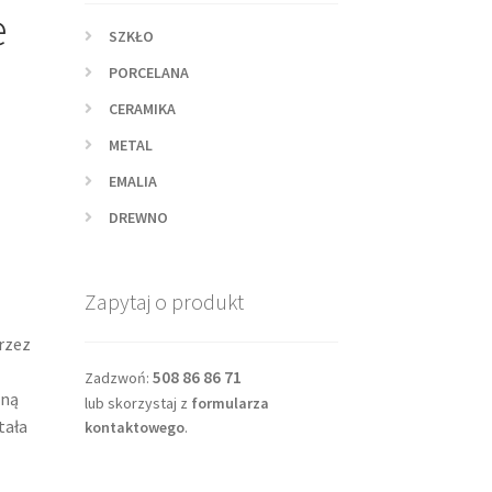
e
SZKŁO
PORCELANA
CERAMIKA
METAL
EMALIA
DREWNO
Zapytaj o produkt
rzez
508 86 86 71
Zadzwoń:
zną
lub skorzystaj z
formularza
tała
kontaktowego
.