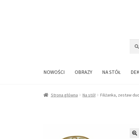
Przejdź
Przejdź
do
do
nawigacji
treści
Szuka
Szuk
NOWOŚCI
OBRAZY
NA STÓŁ
DE
Strona główna
Na stół
Filiżanka, zestaw du