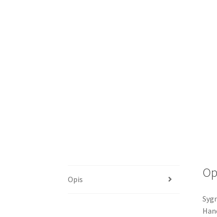
Op
Opis
Sygn
Hand