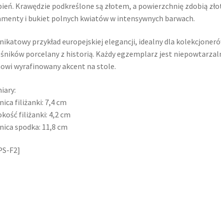
ień. Krawędzie podkreślone są złotem, a powierzchnię zdobią zło
menty i bukiet polnych kwiatów w intensywnych barwach.
nikatowy przykład europejskiej elegancji, idealny dla kolekcjoneró
śników porcelany z historią. Każdy egzemplarz jest niepowtarzaln
owi wyrafinowany akcent na stole.
iary:
nica filiżanki: 7,4 cm
kość filiżanki: 4,2 cm
nica spodka: 11,8 cm
PS-F2]