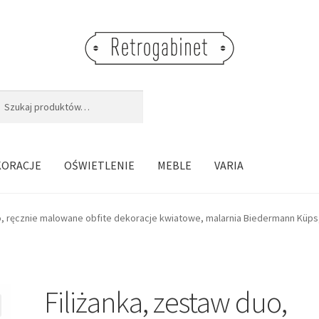
j:
aj
KORACJE
OŚWIETLENIE
MEBLE
VARIA
o, ręcznie malowane obfite dekoracje kwiatowe, malarnia Biedermann Küps,
Filiżanka, zestaw duo,