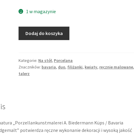
1 w magazynie
ilość
Dodaj do koszyka
Filiżanka,
zestaw
duo,
ręcznie
Kategorie:
Na stół
,
Porcelana
Znaczników:
bavaria
,
duo
,
filiżanki
,
kwiaty
,
ręcznie malowane
malowane
talerz
obfite
dekoracje
kwiatowe,
malarnia
is
Biedermann
Küps,
Bavaria
atura „Porzellankunstmalerei A. Biedermann Küps / Bavaria
gemalt” potwierdza ręczne wykonanie dekoracji i wysoką jakość