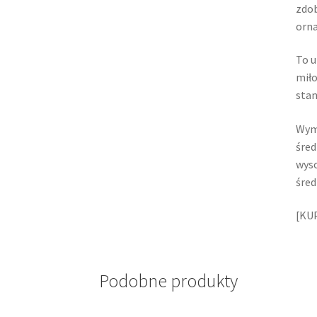
zdob
orna
To u
miło
stan
Wym
śred
wyso
śred
[KU
Podobne produkty