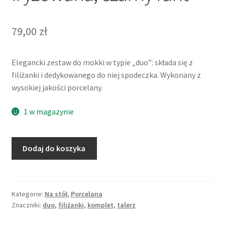
79,00
zł
Elegancki zestaw do mokki w typie „duo”: składa się z
filiżanki i dedykowanego do niej spodeczka. Wykonany z
wysokiej jakości porcelany.
1 w magazynie
ilość
Dodaj do koszyka
Filiżanka
ze
spodkiem,
iryzowana,
Kategorie:
Na stół
,
Porcelana
Znaczniki:
duo
,
filiżanki
,
komplet
,
talerz
czarny
rant