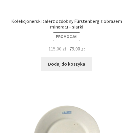
Kolekcjonerski talerz ozdobny Fürstenberg z obrazem
minerału – siarki
PROMOCJA!
Pierwotna
Aktualna
115,00
zł
79,00
zł
cena
cena
wynosiła:
wynosi:
Dodaj do koszyka
115,00 zł.
79,00 zł.