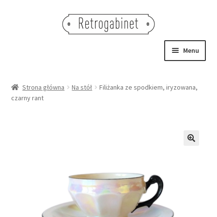
Przejdź
Przejdź
do
do
nawigacji
treści
Menu
NOWOŚCI
Strona główna
Na stół
Filiżanka ze spodkiem, iryzowana,
czarny rant
OBRAZY
NA STÓŁ
DEKORACJE
🔍
OŚWIETLENIE
MEBLE