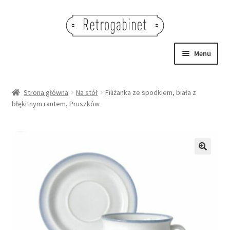
Przejdź
Przejdź
do
do
nawigacji
treści
Menu
NOWOŚCI
Strona główna
Na stół
Filiżanka ze spodkiem, biała z
błękitnym rantem, Pruszków
OBRAZY
NA STÓŁ
DEKORACJE
🔍
OŚWIETLENIE
MEBLE