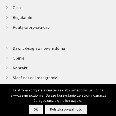
O nas
Regulamin
Polityka prywatności
Dawny design w nowym domu
Opinie
Kontakt
Śledź nas na Instagramie
Ta strona korzysta z ciasteczek aby świadczyć usługi na
najwyższym poziomie. Dalsze korzystanie ze strony oznacza,
© Retrogabinet 2025
że zgadzasz się na ich użycie.
0
OK
Polityka prywatności
Szukaj:
Szukaj