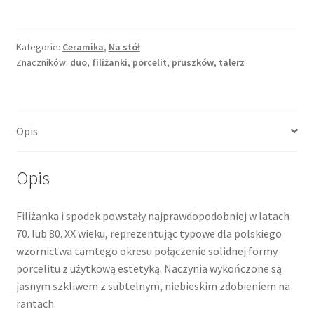
ze
spodkiem,
biała
Kategorie:
Ceramika
,
Na stół
Znaczników:
duo
,
filiżanki
,
porcelit
,
pruszków
,
talerz
z
błękitnym
rantem,
Pruszków
Opis
Opis
Filiżanka i spodek powstały najprawdopodobniej w latach
70. lub 80. XX wieku, reprezentując typowe dla polskiego
wzornictwa tamtego okresu połączenie solidnej formy
porcelitu z użytkową estetyką. Naczynia wykończone są
jasnym szkliwem z subtelnym, niebieskim zdobieniem na
rantach.