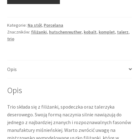
Filiżanka
w
zestawie
śniadaniowym
Kategorie:
Na stół
,
Porcelana
Znaczników:
filiżanki
,
hutschenreuther
,
kobalt
,
komplet
,
talerz
,
trio,
trio
wzór
cebulowy,
Hutschenreuther
Opis
Opis
Trio składa się z filiżanki, spodeczka oraz talerzyka
deserowego. Swoją formą naczynia silnie nawiązują do
jednego z najbardziej znanych i rozpoznawalnych fasonów
manufaktury miśnieńskiej. Warto zwrócić uwagę na
mistrzowsko wymodelowane uszko filiżanki, które w