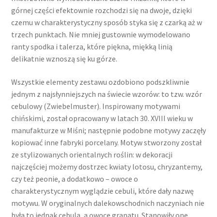
górnej części efektownie rozchodzi się na dwoje, dzięki
czemu w charakterystyczny sposób styka się z czarką aż w
trzech punktach. Nie mniej gustownie wymodelowano
ranty spodka i talerza, które piękna, miękką linią
delikatnie wznoszą się ku górze.
Wszystkie elementy zestawu ozdobiono podszkliwnie
jednym z najsłynniejszych na świecie wzorów: to tzw. wzór
cebulowy (Zwiebelmuster). Inspirowany motywami
chińskimi, został opracowany w latach 30. XVIII wieku w
manufakturze w Miśni; następnie podobne motywy zaczęły
kopiować inne fabryki porcelany. Motyw stworzony został
ze stylizowanych orientalnych roślin: w dekoracji
najczęściej możemy dostrzec kwiaty lotosu, chryzantemy,
czy też peonie, a dodatkowo – owoce o
charakterystycznym wyglądzie cebuli, które dały nazwę
motywu. W oryginalnych dalekowschodnich naczyniach nie
była to jednak cebula, a owoce granatu. Stanowiły one