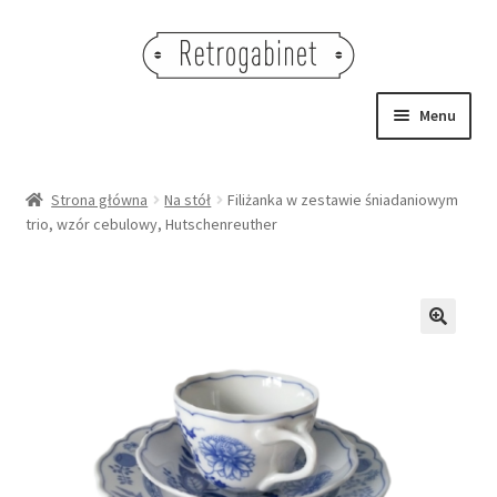
Przejdź
Przejdź
do
do
nawigacji
treści
Menu
NOWOŚCI
Strona główna
Na stół
Filiżanka w zestawie śniadaniowym
trio, wzór cebulowy, Hutschenreuther
OBRAZY
NA STÓŁ
DEKORACJE
🔍
OŚWIETLENIE
MEBLE