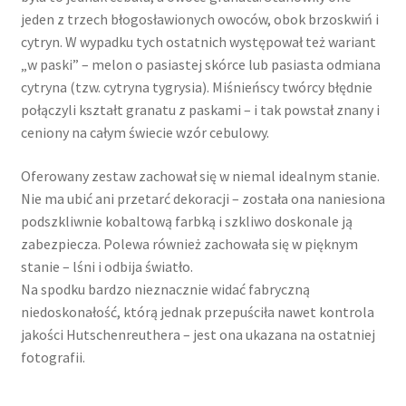
jeden z trzech błogosławionych owoców, obok brzoskwiń i
cytryn. W wypadku tych ostatnich występował też wariant
„w paski” – melon o pasiastej skórce lub pasiasta odmiana
cytryna (tzw. cytryna tygrysia). Miśnieńscy twórcy błędnie
połączyli kształt granatu z paskami – i tak powstał znany i
ceniony na całym świecie wzór cebulowy.
Oferowany zestaw zachował się w niemal idealnym stanie.
Nie ma ubić ani przetarć dekoracji – została ona naniesiona
podszkliwnie kobaltową farbką i szkliwo doskonale ją
zabezpiecza. Polewa również zachowała się w pięknym
stanie – lśni i odbija światło.
Na spodku bardzo nieznacznie widać fabryczną
niedoskonałość, którą jednak przepuściła nawet kontrola
jakości Hutschenreuthera – jest ona ukazana na ostatniej
fotografii.