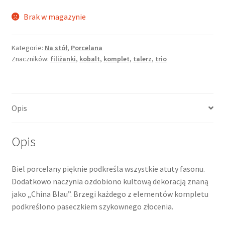
Brak w magazynie
Kategorie:
Na stół
,
Porcelana
Znaczników:
filiżanki
,
kobalt
,
komplet
,
talerz
,
trio
Opis
Opis
Biel porcelany pięknie podkreśla wszystkie atuty fasonu.
Dodatkowo naczynia ozdobiono kultową dekoracją znaną
jako „China Blau”. Brzegi każdego z elementów kompletu
podkreślono paseczkiem szykownego złocenia.