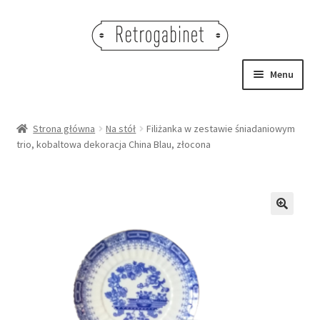
Przejdź
Przejdź
do
do
nawigacji
treści
Menu
NOWOŚCI
Strona główna
Na stół
Filiżanka w zestawie śniadaniowym
trio, kobaltowa dekoracja China Blau, złocona
OBRAZY
NA STÓŁ
DEKORACJE
🔍
OŚWIETLENIE
MEBLE