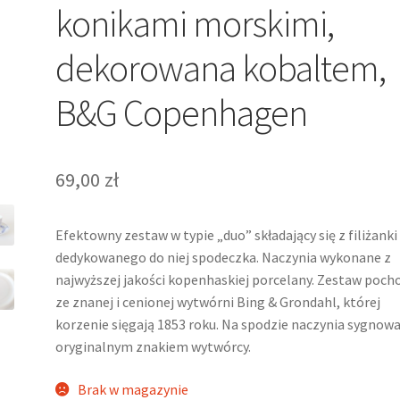
konikami morskimi,
dekorowana kobaltem,
B&G Copenhagen
69,00
zł
Efektowny zestaw w typie „duo” składający się z filiżanki 
dedykowanego do niej spodeczka. Naczynia wykonane z
najwyższej jakości kopenhaskiej porcelany. Zestaw poch
ze znanej i cenionej wytwórni Bing & Grondahl, której
korzenie sięgają 1853 roku. Na spodzie naczynia sygnow
oryginalnym znakiem wytwórcy.
Brak w magazynie