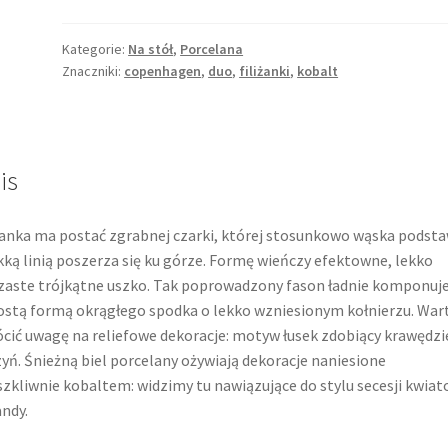
Kategorie:
Na stół
,
Porcelana
Znaczniki:
copenhagen
,
duo
,
filiżanki
,
kobalt
is
żanka ma postać zgrabnej czarki, której stosunkowo wąska podst
ką linią poszerza się ku górze. Formę wieńczy efektowne, lekko
zaste trójkątne uszko. Tak poprowadzony fason ładnie komponuje
ostą formą okrągłego spodka o lekko wzniesionym kołnierzu. War
cić uwagę na reliefowe dekoracje: motyw łusek zdobiący krawędzi
yń. Śnieżną biel porcelany ożywiają dekoracje naniesione
zkliwnie kobaltem: widzimy tu nawiązujące do stylu secesji kwia
andy.