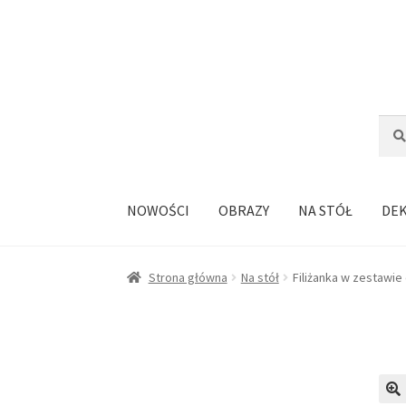
Przejdź
Przejdź
do
do
nawigacji
treści
Szuka
Szuk
NOWOŚCI
OBRAZY
NA STÓŁ
DE
Strona główna
Na stół
Filiżanka w zestawi