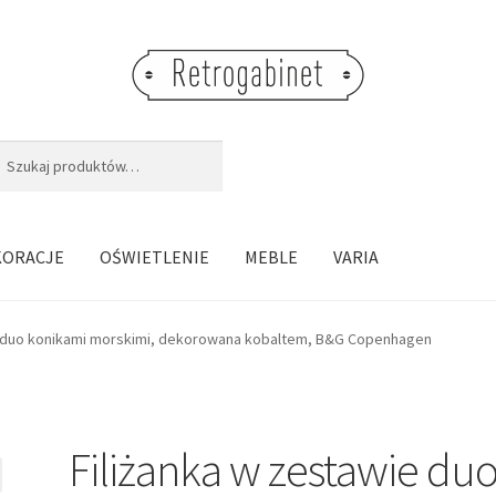
j:
aj
KORACJE
OŚWIETLENIE
MEBLE
VARIA
e duo konikami morskimi, dekorowana kobaltem, B&G Copenhagen
Filiżanka w zestawie du