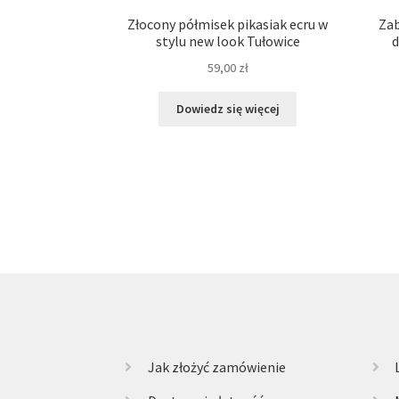
Złocony półmisek pikasiak ecru w
Zab
stylu new look Tułowice
d
59,00
zł
Dowiedz się więcej
Jak złożyć zamówienie