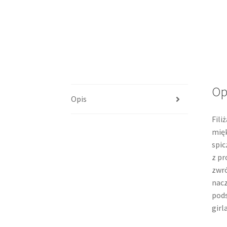
Op
Opis
Fili
mięk
spic
z pr
zwró
nacz
pods
girl