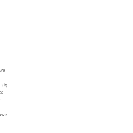
awa
 się
to
e
towe