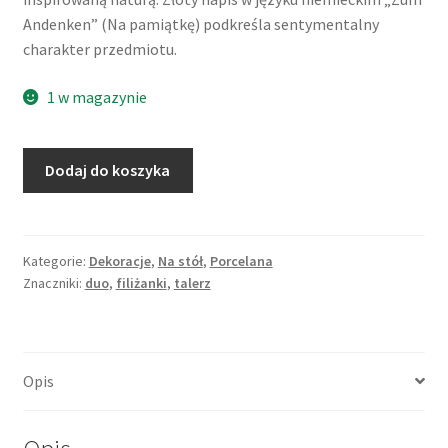
Andenken” (Na pamiątkę) podkreśla sentymentalny
charakter przedmiotu.
1 w magazynie
ilość
Dodaj do koszyka
Filiżanka
pamiątkowa
"Zum
Andenken",
Kategorie:
Dekoracje
,
Na stół
,
Porcelana
Znaczniki:
duo
,
filiżanki
,
talerz
niezapominajki
i
złocenia,
sececja,
Opis
porcelana