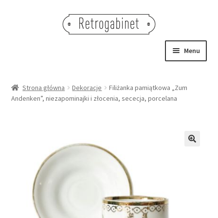
Przejdź
Przejdź
do
do
nawigacji
treści
Menu
NOWOŚCI
Strona główna
Dekoracje
Filiżanka pamiątkowa „Zum
Andenken”, niezapominajki i złocenia, sececja, porcelana
OBRAZY
NA STÓŁ
DEKORACJE
🔍
OŚWIETLENIE
MEBLE