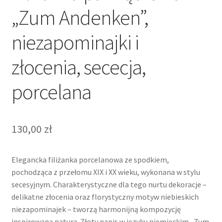
„Zum Andenken”,
niezapominajki i
złocenia, sececja,
porcelana
130,00
zł
Elegancka filiżanka porcelanowa ze spodkiem,
pochodząca z przełomu XIX i XX wieku, wykonana w stylu
secesyjnym. Charakterystyczne dla tego nurtu dekoracje –
delikatne złocenia oraz florystyczny motyw niebieskich
niezapominajek – tworzą harmonijną kompozycję
inspirowaną naturą. Złoty napis w języku niemieckim „Zum