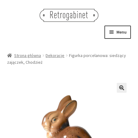
Przejdź
Przejdź
do
do
nawigacji
treści
Menu
NOWOŚCI
Strona główna
Dekoracje
Figurka porcelanowa: siedzący
zajączek, Chodzież
OBRAZY
NA STÓŁ
DEKORACJE
🔍
OŚWIETLENIE
MEBLE