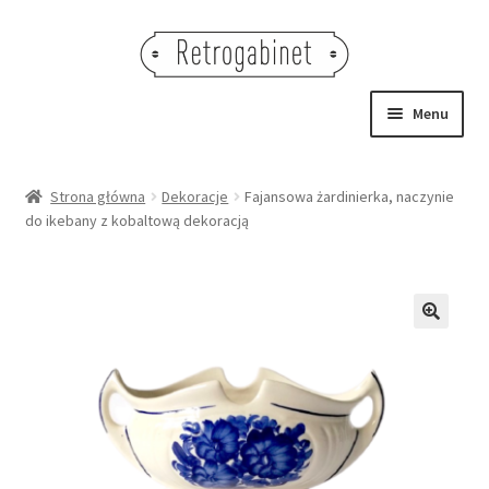
Przejdź
Przejdź
do
do
nawigacji
treści
Menu
NOWOŚCI
Strona główna
Dekoracje
Fajansowa żardinierka, naczynie
do ikebany z kobaltową dekoracją
OBRAZY
NA STÓŁ
DEKORACJE
🔍
OŚWIETLENIE
MEBLE