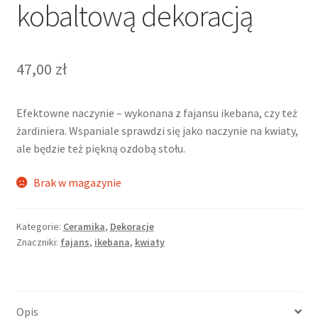
kobaltową dekoracją
47,00
zł
Efektowne naczynie – wykonana z fajansu ikebana, czy też
żardiniera. Wspaniale sprawdzi się jako naczynie na kwiaty,
ale będzie też piękną ozdobą stołu.
Brak w magazynie
Kategorie:
Ceramika
,
Dekoracje
Znaczniki:
fajans
,
ikebana
,
kwiaty
Opis