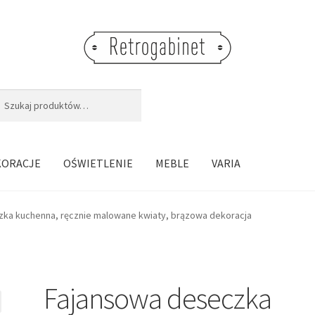
j:
aj
KORACJE
OŚWIETLENIE
MEBLE
VARIA
ka kuchenna, ręcznie malowane kwiaty, brązowa dekoracja
Fajansowa deseczka