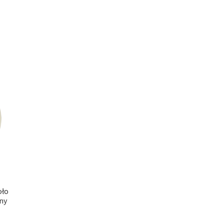
oło
ny