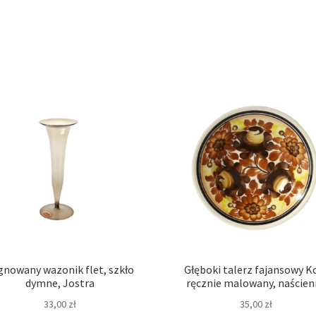
gnowany wazonik flet, szkło
Głęboki talerz fajansowy K
dymne, Jostra
ręcznie malowany, naścien
33,00
zł
35,00
zł