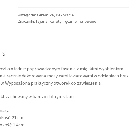
deseczka
kuchenna,
ręcznie
Kategorie:
Ceramika
,
Dekoracje
Znaczniki:
fajans
,
kwiaty
,
ręcznie malowane
malowane
kwiaty,
brązowa
dekoracja
is
czka o ładnie poprowadzonym fasonie z miękkimi wyobleniami,
nie ręcznie dekorowana motywami kwiatowymi w odcieniach brąz
w. Wyposażona praktyczny otworek do zawieszenia.
kt zachowany w bardzo dobrym stanie.
iary:
kość: 21 cm
okość: 14 cm