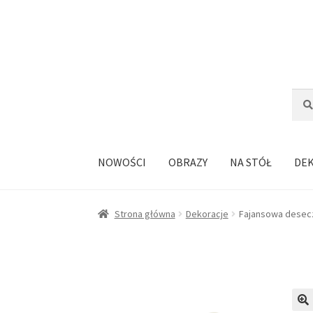
Przejdź
Przejdź
do
do
nawigacji
treści
Szuka
Szuk
NOWOŚCI
OBRAZY
NA STÓŁ
DE
Strona główna
Dekoracje
Fajansowa desecz