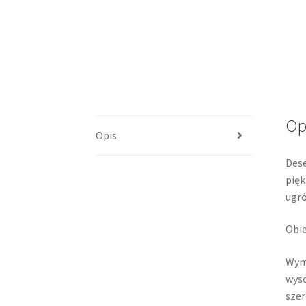
Op
Opis
Dese
pięk
ugró
Obie
Wym
wyso
szer