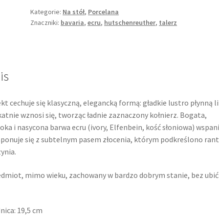
Kategorie:
Na stół
,
Porcelana
Znaczniki:
bavaria
,
ecru
,
hutschenreuther
,
talerz
is
kt cechuje się klasyczną, elegancką formą: gładkie lustro płynną li
katnie wznosi się, tworząc ładnie zaznaczony kołnierz. Bogata,
oka i nasycona barwa ecru (ivory, Elfenbein, kość słoniowa) wspan
onuje się z subtelnym pasem złocenia, którym podkreślono rant
ynia.
dmiot, mimo wieku, zachowany w bardzo dobrym stanie, bez ubić
nica: 19,5 cm