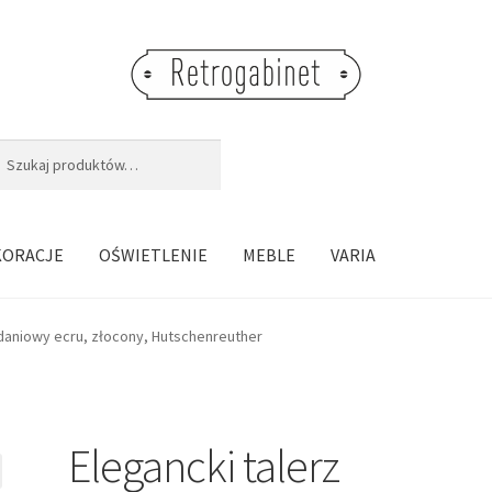
j:
aj
KORACJE
OŚWIETLENIE
MEBLE
VARIA
adaniowy ecru, złocony, Hutschenreuther
Elegancki talerz