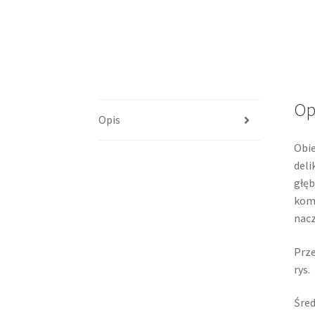
Op
Opis
Obie
deli
głęb
komp
nacz
Prze
rys.
Śred