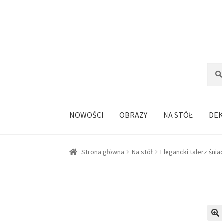
Przejdź
Przejdź
do
do
nawigacji
treści
Szuka
Szuk
NOWOŚCI
OBRAZY
NA STÓŁ
DE
Strona główna
Na stół
Elegancki talerz śni