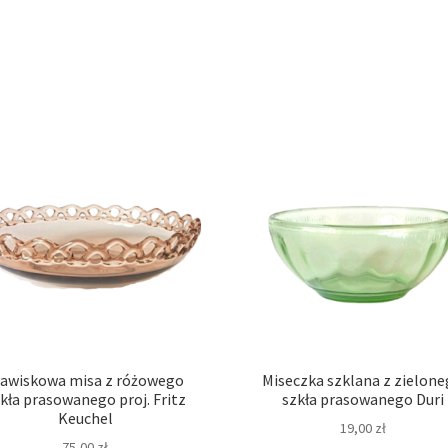
jawiskowa misa z różowego
Miseczka szklana z zielon
kła prasowanego proj. Fritz
szkła prasowanego Duri
Keuchel
19,00
zł
75,00
zł