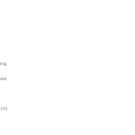
nią,
iale
 czy