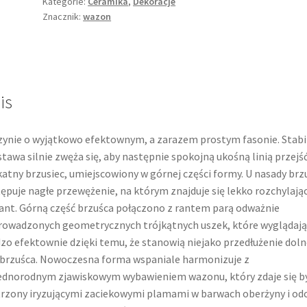
zjawiskowe
Kategorie:
Ceramika
,
Dekoracje
Znacznik:
wazon
szkliwo,
iryzowany
is
ynie o wyjątkowo efektownym, a zarazem prostym fasonie. Stabi
tawa silnie zwęża się, aby następnie spokojną ukośną linią przejś
katny brzusiec, umiejscowiony w górnej części formy. U nasady brz
ępuje nagłe przewężenie, na którym znajduje się lekko rozchylają
rant. Górną część brzuśca połączono z rantem parą odważnie
owadzonych geometrycznych trójkątnych uszek, które wyglądają
zo efektownie dzięki temu, że stanowią niejako przedłużenie doln
i brzuśca. Nowoczesna forma wspaniale harmonizuje z
ednorodnym zjawiskowym wybawieniem wazonu, który zdaje się b
rzony iryzującymi zaciekowymi plamami w barwach oberżyny i odc