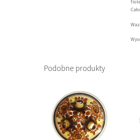
fiol
Cało
Wazo
Wyso
Podobne produkty