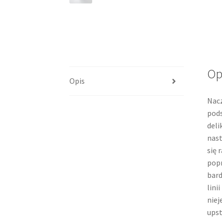
Op
Opis
Nacz
pods
deli
nast
się 
popr
bard
lini
niej
upst