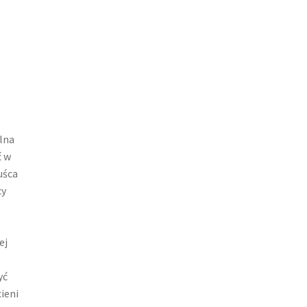
lna
ć w
uśca
cy
ej
yć
ieni