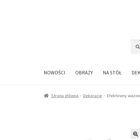
Przejdź
Przejdź
do
do
nawigacji
treści
Szuka
Szuk
NOWOŚCI
OBRAZY
NA STÓŁ
DE
Strona główna
Dekoracje
Efektowny wazon 