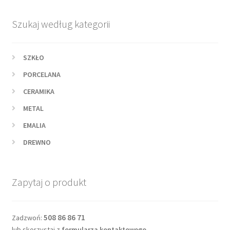
Szukaj według kategorii
SZKŁO
PORCELANA
CERAMIKA
METAL
EMALIA
DREWNO
Zapytaj o produkt
508 86 86 71
Zadzwoń:
lub skorzystaj z
formularza kontaktowego
.