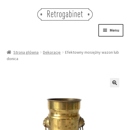
Przejdź
Przejdź
do
do
nawigacji
treści
Menu
NOWOŚCI
Strona główna
Dekoracje
Efektowny mosiężny wazon lub
donica
OBRAZY
NA STÓŁ
DEKORACJE
🔍
OŚWIETLENIE
MEBLE