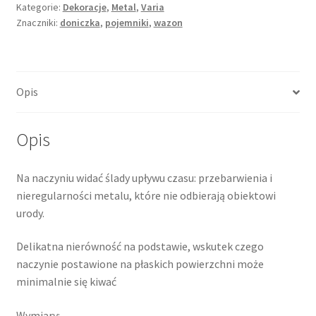
Kategorie:
Dekoracje
,
Metal
,
Varia
Znaczniki:
doniczka
,
pojemniki
,
wazon
Opis
Opis
Na naczyniu widać ślady upływu czasu: przebarwienia i
nieregularności metalu, które nie odbierają obiektowi
urody.
Delikatna nierówność na podstawie, wskutek czego
naczynie postawione na płaskich powierzchni może
minimalnie się kiwać
Wymiary: