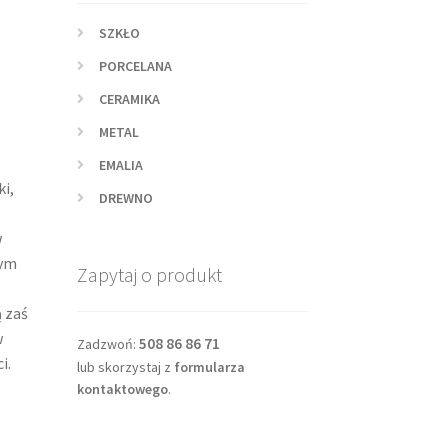
SZKŁO
PORCELANA
CERAMIKA
METAL
EMALIA
i,
DREWNO
w
nym
Zapytaj o produkt
ą zaś
w
508 86 86 71
Zadzwoń:
i.
lub skorzystaj z
formularza
kontaktowego
.