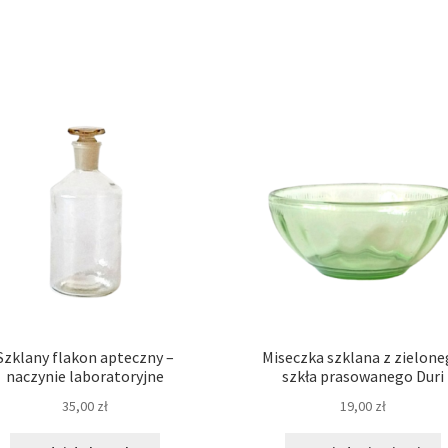
Szklany flakon apteczny –
Miseczka szklana z zielon
naczynie laboratoryjne
szkła prasowanego Duri
35,00
zł
19,00
zł