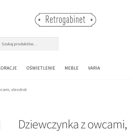
j:
aj
KORACJE
OŚWIETLENIE
MEBLE
VARIA
cami, oleodruk
Dziewczynka z owcami,