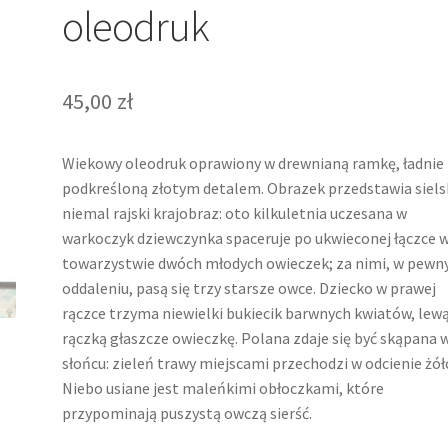
oleodruk
45,00
zł
Wiekowy oleodruk oprawiony w drewnianą ramkę, ładnie
podkreśloną złotym detalem. Obrazek przedstawia sielsk
niemal rajski krajobraz: oto kilkuletnia uczesana w
warkoczyk dziewczynka spaceruje po ukwieconej łączce 
towarzystwie dwóch młodych owieczek; za nimi, w pew
oddaleniu, pasą się trzy starsze owce. Dziecko w prawej
rączce trzyma niewielki bukiecik barwnych kwiatów, lew
rączką głaszcze owieczkę. Polana zdaje się być skąpana 
słońcu: zieleń trawy miejscami przechodzi w odcienie żółc
Niebo usiane jest maleńkimi obłoczkami, które
przypominają puszystą owczą sierść.