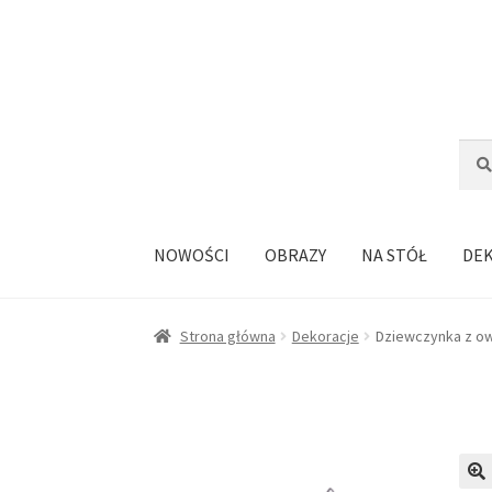
Przejdź
Przejdź
do
do
nawigacji
treści
Szuka
Szuk
NOWOŚCI
OBRAZY
NA STÓŁ
DE
Strona główna
Dekoracje
Dziewczynka z ow