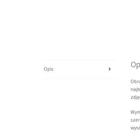
Op
Opis
Obra
najb
zdję
Wymi
szer
wyso