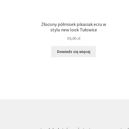
Złocony półmisek pikasiak ecru w
stylu new look Tułowice
59,00
zł
Dowiedz się więcej