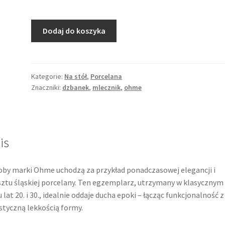
ilość
Dodaj do koszyka
Dzbanek,
mlecznik,
przedwojenna
porcelana,
Kategorie:
Na stół
,
Porcelana
Znaczniki:
dzbanek
,
mlecznik
,
ohme
Ohme
Śląsk
Szczawienko/Wałbrzych
is
by marki Ohme uchodzą za przykład ponadczasowej elegancji i
ztu śląskiej porcelany. Ten egzemplarz, utrzymany w klasycznym
u lat 20. i 30., idealnie oddaje ducha epoki – łącząc funkcjonalność z
styczną lekkością formy.