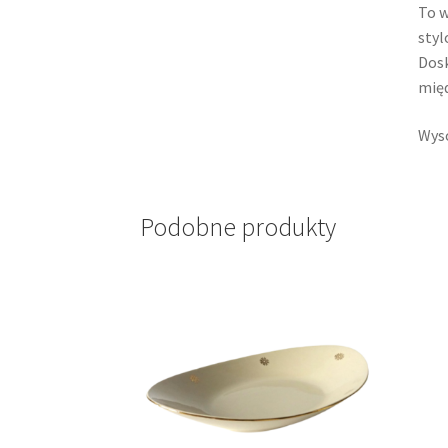
To w
styl
Dosk
międ
Wyso
Podobne produkty