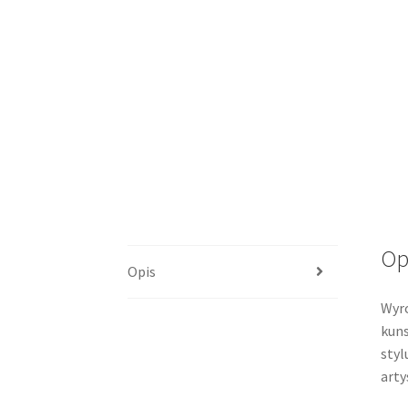
Op
Opis
Wyro
kuns
styl
arty