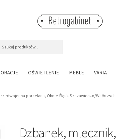
j:
aj
KORACJE
OŚWIETLENIE
MEBLE
VARIA
 przedwojenna porcelana, Ohme Śląsk Szczawienko/Wałbrzych
Dzbanek, mlecznik,