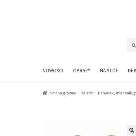
Przejdź
Przejdź
do
do
nawigacji
treści
Szuka
Szuk
NOWOŚCI
OBRAZY
NA STÓŁ
DE
Strona główna
Na stół
Dzbanek, mlecznik,