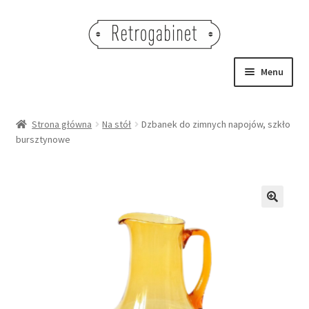
Przejdź
Przejdź
do
do
nawigacji
treści
Menu
NOWOŚCI
Strona główna
Na stół
Dzbanek do zimnych napojów, szkło
bursztynowe
OBRAZY
NA STÓŁ
DEKORACJE
🔍
OŚWIETLENIE
MEBLE