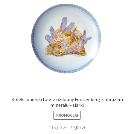
Kolekcjonerski talerz ozdobny Fürstenberg z obrazem
minerału – siarki
PROMOCJA!
Pierwotna
Aktualna
115,00
zł
79,00
zł