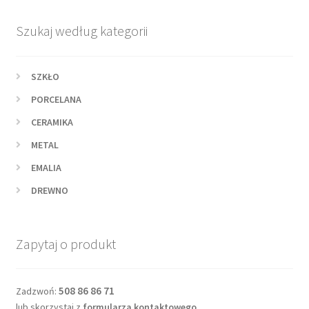
Szukaj według kategorii
SZKŁO
PORCELANA
CERAMIKA
METAL
EMALIA
DREWNO
Zapytaj o produkt
508 86 86 71
Zadzwoń:
lub skorzystaj z
formularza kontaktowego
.