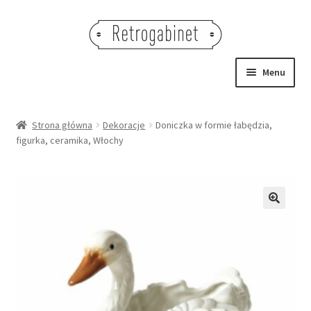
Przejdź
Przejdź
do
do
nawigacji
treści
Menu
NOWOŚCI
Strona główna
Dekoracje
Doniczka w formie łabędzia,
figurka, ceramika, Włochy
OBRAZY
NA STÓŁ
DEKORACJE
🔍
OŚWIETLENIE
MEBLE