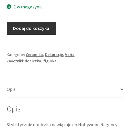
1 w magazynie
ilość
Dodaj do koszyka
Doniczka
w
formie
łabędzia,
Kategorie:
Ceramika
,
Dekoracje
,
Varia
Znaczniki:
doniczka
,
figurka
figurka,
ceramika,
Włochy
Opis
Opis
Stylistycznie doniczka nawiązuje do Hollywood Regency