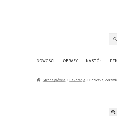
Przejdź
Przejdź
do
do
nawigacji
treści
Szuka
Szuk
NOWOŚCI
OBRAZY
NA STÓŁ
DE
Strona główna
Dekoracje
Doniczka, cerami