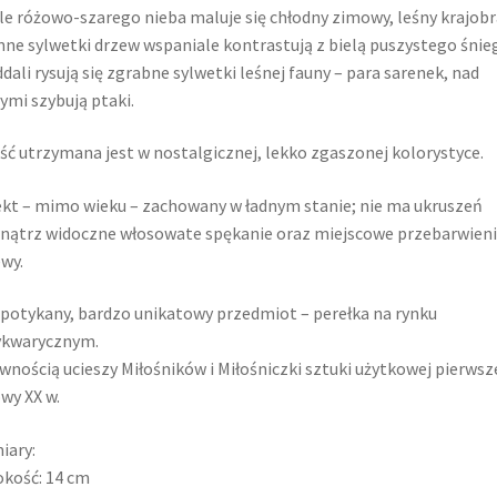
le różowo-szarego nieba maluje się chłodny zimowy, leśny krajobr
ne sylwetki drzew wspaniale kontrastują z bielą puszystego śnie
dali rysują się zgrabne sylwetki leśnej fauny – para sarenek, nad
ymi szybują ptaki.
ść utrzymana jest w nostalgicznej, lekko zgaszonej kolorystyce.
kt – mimo wieku – zachowany w ładnym stanie; nie ma ukruszeń
ątrz widoczne włosowate spękanie oraz miejscowe przebarwien
wy.
potykany, bardzo unikatowy przedmiot – perełka na rynku
ykwarycznym.
wnością ucieszy Miłośników i Miłośniczki sztuki użytkowej pierwsz
wy XX w.
iary:
kość: 14 cm