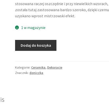
stosowana raczej oszczędnie i przy niewielkich wzorach,
została tutaj zastosowana bardzo szeroko, dzięki czem
uzyskano wprost mistrzowski efekt.
1 w magazynie
ilość
Dodaj do koszyka
Doniczka,
ceramiczna
osłonka
na
Kategorie:
Ceramika
,
Dekoracje
Znacznik:
doniczka
doniczkę,
niespotykana
dekoracja
natryskowa
is