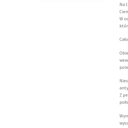
Na t
Ciem
W od
któr
Cało
Obie
wewn
pole
Nies
ant
Z pe
poło
Wym
wyso