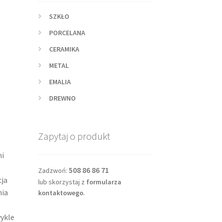
SZKŁO
PORCELANA
CERAMIKA
METAL
EMALIA
DREWNO
Zapytaj o produkt
mi
508 86 86 71
Zadzwoń:
cja
lub skorzystaj z
formularza
nia
kontaktowego
.
wykle