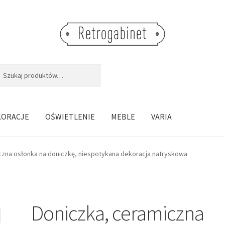
j:
aj
KORACJE
OŚWIETLENIE
MEBLE
VARIA
czna osłonka na doniczkę, niespotykana dekoracja natryskowa
Doniczka, ceramiczna