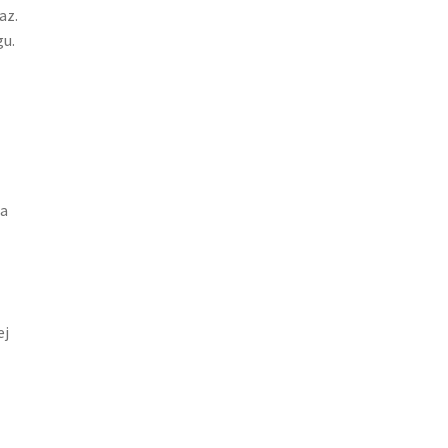
az.
gu.
ia
ej