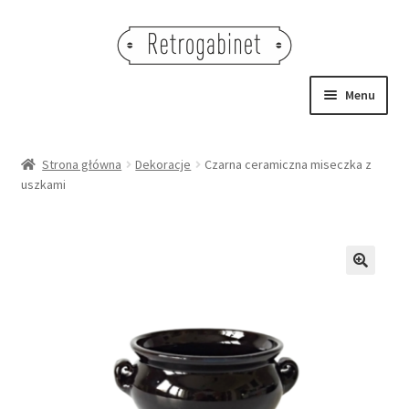
Przejdź
Przejdź
do
do
nawigacji
treści
Menu
NOWOŚCI
Strona główna
Dekoracje
Czarna ceramiczna miseczka z
uszkami
OBRAZY
NA STÓŁ
DEKORACJE
🔍
OŚWIETLENIE
MEBLE