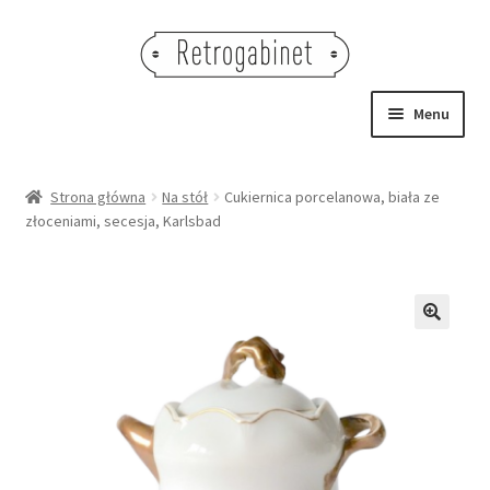
Przejdź
Przejdź
do
do
nawigacji
treści
Menu
NOWOŚCI
Strona główna
Na stół
Cukiernica porcelanowa, biała ze
złoceniami, secesja, Karlsbad
OBRAZY
NA STÓŁ
DEKORACJE
🔍
OŚWIETLENIE
MEBLE