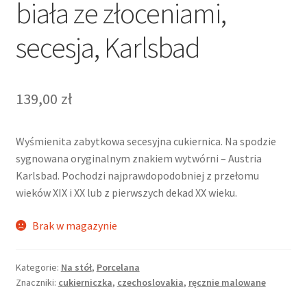
biała ze złoceniami,
secesja, Karlsbad
139,00
zł
Wyśmienita zabytkowa secesyjna cukiernica. Na spodzie
sygnowana oryginalnym znakiem wytwórni – Austria
Karlsbad. Pochodzi najprawdopodobniej z przełomu
wieków XIX i XX lub z pierwszych dekad XX wieku.
Brak w magazynie
Kategorie:
Na stół
,
Porcelana
Znaczniki:
cukierniczka
,
czechoslovakia
,
ręcznie malowane