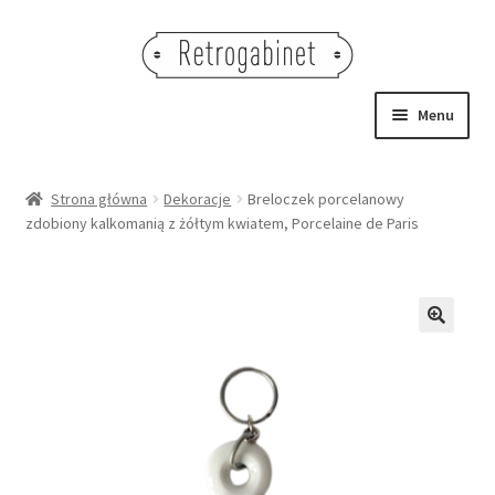
Przejdź
Przejdź
do
do
nawigacji
treści
Menu
NOWOŚCI
Strona główna
Dekoracje
Breloczek porcelanowy
zdobiony kalkomanią z żółtym kwiatem, Porcelaine de Paris
OBRAZY
NA STÓŁ
DEKORACJE
🔍
OŚWIETLENIE
MEBLE