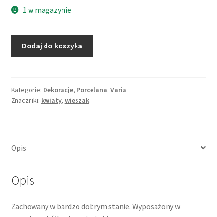
1 w magazynie
ilość
Dodaj do koszyka
Breloczek
porcelanowy
zdobiony
kalkomanią
Kategorie:
Dekoracje
,
Porcelana
,
Varia
Znaczniki:
kwiaty
,
wieszak
z
żółtym
kwiatem,
Porcelaine
Opis
de
Paris
Opis
Zachowany w bardzo dobrym stanie. Wyposażony w