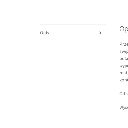
Op
Opis
Prze
zwęż
pokr
wypu
mato
kont
Od s
Wyso