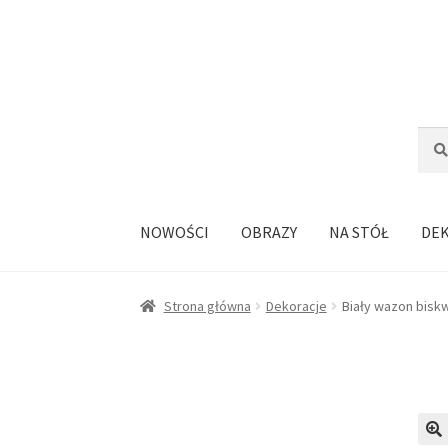
Przejdź
Przejdź
do
do
nawigacji
treści
Szuka
Szuk
NOWOŚCI
OBRAZY
NA STÓŁ
DE
Strona główna
Dekoracje
Biały wazon bisk