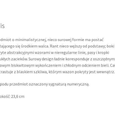
is
dmiot o minimalistycznej, nieco surowej formie ma postać
ającego się środkiem walca. Rant nieco węższy od podstawy; boki
yte abstrakcyjnymi wzorami w nieregularne linie, pasy i kropki
kłych zacieków. Surowy design ładnie koresponduje z oszczędnym
wym biskwitowym wykończeniem i chłodnym odcieniem bieli. Ca
rastuje z blaskiem szkliwa, którym wazon pokryty jest wewnątrz.
podu przedmiot oznaczony sygnaturą numeryczną.
kość: 23,6 cm