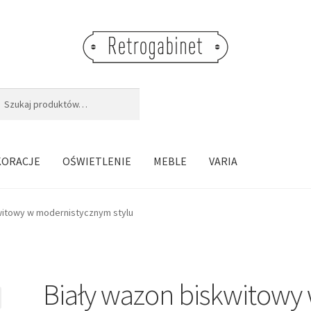
j:
aj
KORACJE
OŚWIETLENIE
MEBLE
VARIA
witowy w modernistycznym stylu
Biały wazon biskwitowy