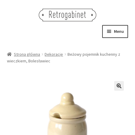
Przejdź
Przejdź
do
do
nawigacji
treści
Menu
NOWOŚCI
Strona główna
Dekoracje
Beżowy pojemnik kuchenny z
wieczkiem, Bolesławiec
OBRAZY
NA STÓŁ
DEKORACJE
🔍
OŚWIETLENIE
MEBLE