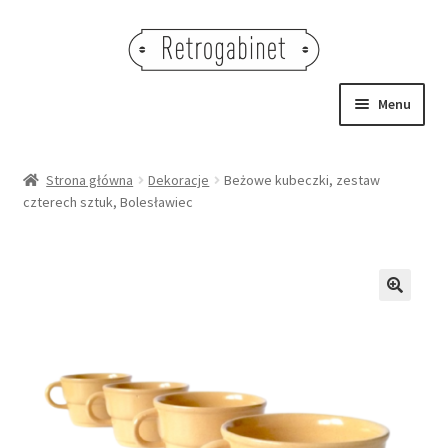
Przejdź
Przejdź
do
do
nawigacji
treści
Menu
NOWOŚCI
Strona główna
Dekoracje
Beżowe kubeczki, zestaw
czterech sztuk, Bolesławiec
OBRAZY
NA STÓŁ
DEKORACJE
🔍
OŚWIETLENIE
MEBLE