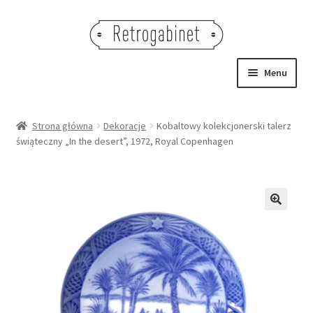
Przejdź
Przejdź
do
do
nawigacji
treści
Menu
NOWOŚCI
Strona główna
Dekoracje
Kobaltowy kolekcjonerski talerz
świąteczny „In the desert”, 1972, Royal Copenhagen
OBRAZY
NA STÓŁ
DEKORACJE
🔍
OŚWIETLENIE
MEBLE