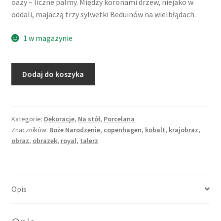
oazy – liczne palmy. Między koronami drzew, niejako w
oddali, majaczą trzy sylwetki Beduinów na wielbłądach.
1 w magazynie
ilość
Dodaj do koszyka
Kobaltowy
kolekcjonerski
talerz
świąteczny
Kategorie:
Dekoracje
,
Na stół
,
Porcelana
Znaczników:
Boże Narodzenie
,
copenhagen
,
kobalt
,
krajobraz
,
"In
obraz
,
obrazek
,
royal
,
talerz
the
desert",
1972,
Royal
Opis
Copenhagen